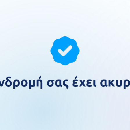
νδρομή σας έχει ακυ