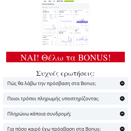
ΝΑΙ! Θέλω τα BONUS!
Συχνές ερωτήσεις:
Πώς θα λάβω την πρόσβαση στα Bonus;
Αμέσως μετά την παραγγελία σας θα σας δωθεί
πρόσβαση από το σύστημα και μέσα σε μερικά λεπτά
Ποιοι τρόποι πληρωμής υποστηρίζονται;
θα σας έρθει το email επιβεβαίωσης.
Μπορείτε να ολοκληρώσετε την αγορά σας με
οποιαδήποτε πιστωτική, χρεωστική ή
Πληρώνω κάποια συνδρομή;
προπληρωμένη κάρτα καθώς και με PayPal.
Όχι. Δεν υπάρχει καμία συνδρομή. Μόνο η μία,
αρχική πληρωμή των 47 ευρώ.
Για πόσο καιρό έχω πρόσβαση στα Bonus;