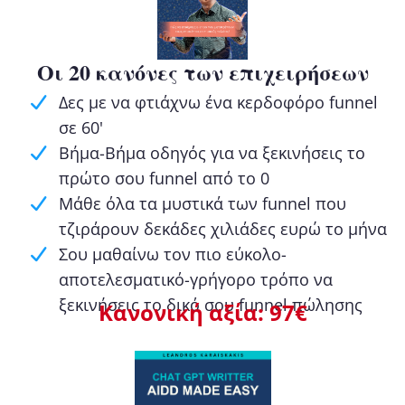
Οι 20 κανόνες των επιχειρήσεων
Δες με να φτιάχνω ένα κερδοφόρο funnel
σε 60'
Βήμα-Βήμα οδηγός για να ξεκινήσεις το
πρώτο σου funnel από το 0
Μάθε όλα τα μυστικά των funnel που
τζιράρουν δεκάδες χιλιάδες ευρώ το μήνα
Σου μαθαίνω τον πιο εύκολο-
αποτελεσματικό-γρήγορο τρόπο να
ξεκινήσεις το δικό σου funnel πώλησης
Κανονική αξία: 97€