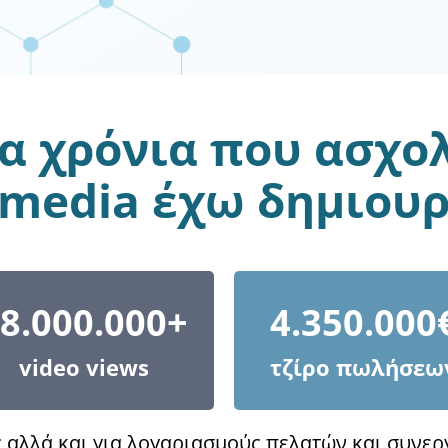
α χρόνια που ασχο
l media έχω δημιουρ
8.000.000+
4.350.000
video views
τζίρο πωλήσεω
 αλλά και για λογαριασμούς πελατών και συνε