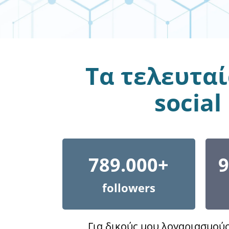
Τα τελευταί
socia
789.000+
9
followers
Για δικούς μου λογαριασμούς