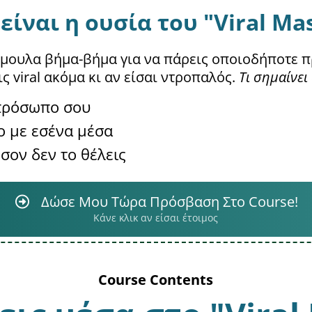
είναι η ουσία του "Viral Ma
μουλα βήμα-βήμα για να πάρεις οποιοδήποτε προ
ις viral ακόμα κι αν είσαι ντροπαλός.
Τι σημαίνει
 πρόσωπο σου
ο με εσένα μέσα
σον δεν το θέλεις
Δώσε Μου Τώρα Πρόσβαση Στο Course!
Κάνε κλικ αν είσαι έτοιμος
Course Contents