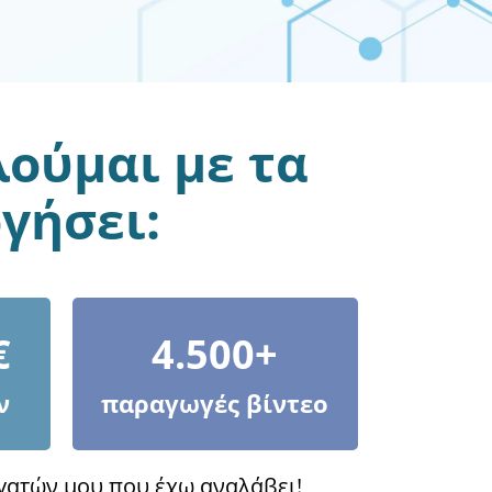
λούμαι με τα
γήσει:
€
4.500+
ν
παραγωγές βίντεο
ργατών μου που έχω αναλάβει!