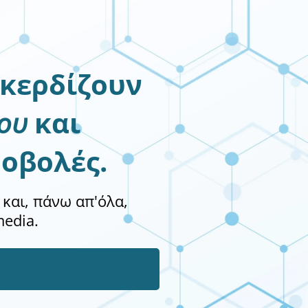
κερδίζουν
ου
και
οβολές.
 και, πάνω απ'όλα,
media.