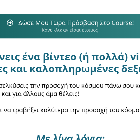
Δώσε Μου Τώρα Πρόσβαση Στο Course!
Κάνε κλικ αν είσαι έτοιμος
εις ένα βίντεο (ή πολλά) vir
ες και καλοπληρωμένες δεξι
ελκύσεις την προσοχή του κόσμου πάνω σου και
 και για άλλους άμα θέλεις!
ι να τραβήξει καλύτερα την προσοχή του κόσμου
Με λίγα λόγια: